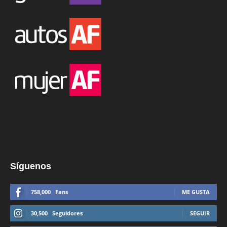
Síguenos
758,000
Fans
ME GUSTA
30,500
Seguidores
SEGUIR