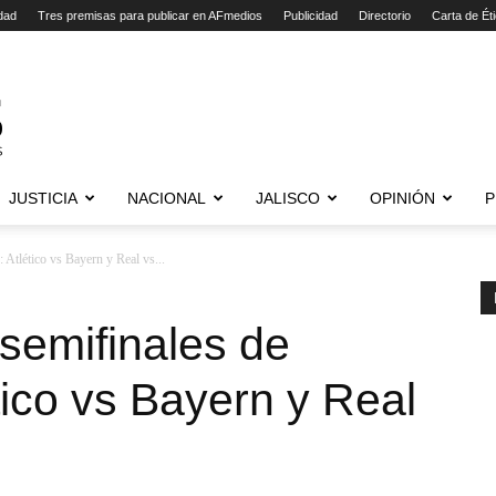
dad
Tres premisas para publicar en AFmedios
Publicidad
Directorio
Carta de Ét
JUSTICIA
NACIONAL
JALISCO
OPINIÓN
P
 Atlético vs Bayern y Real vs...
 semifinales de
ico vs Bayern y Real