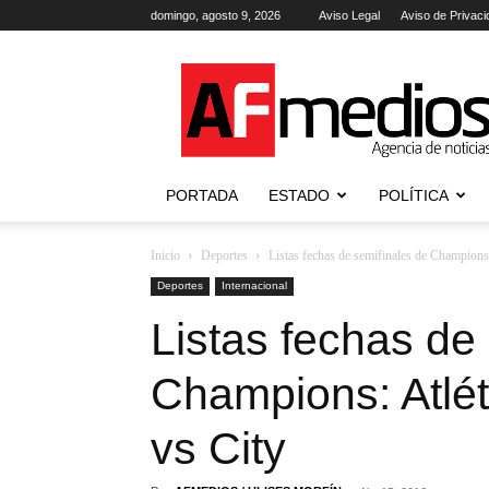
domingo, agosto 9, 2026
Aviso Legal
Aviso de Privaci
AFmedios
.-
Agencia
de
Noticias
PORTADA
ESTADO
POLÍTICA
Inicio
Deportes
Listas fechas de semifinales de Champions:
Deportes
Internacional
Listas fechas de
Champions: Atlét
vs City