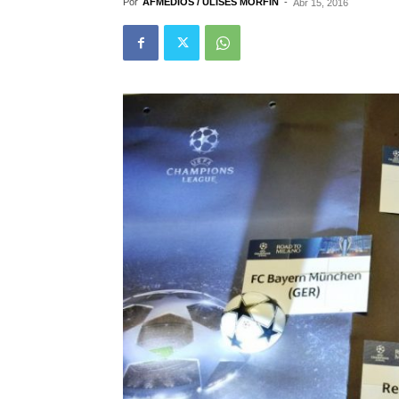
Por
AFMEDIOS / ULISES MORFÍN
-
Abr 15, 2016