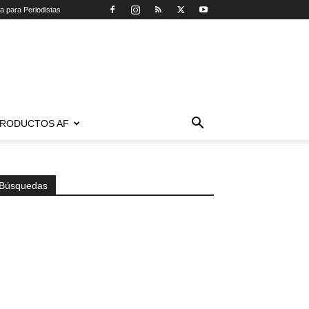
ca para Periodistas
RODUCTOS AF
Búsquedas