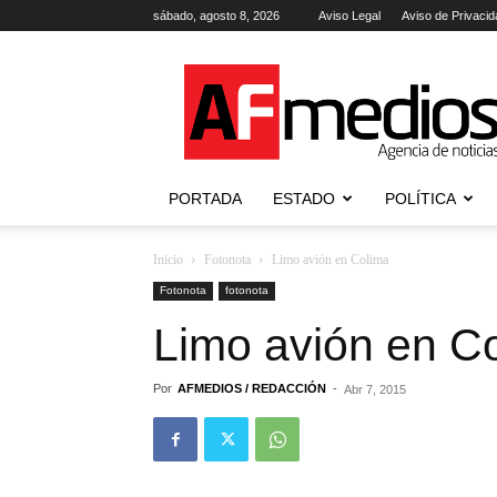
sábado, agosto 8, 2026
Aviso Legal
Aviso de Privacid
AFmedios
.-
Agencia
de
Noticias
PORTADA
ESTADO
POLÍTICA
Inicio
Fotonota
Limo avión en Colima
Fotonota
fotonota
Limo avión en C
Por
AFMEDIOS / REDACCIÓN
-
Abr 7, 2015