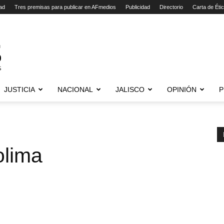
ad
Tres premisas para publicar en AFmedios
Publicidad
Directorio
Carta de Éti
JUSTICIA
NACIONAL
JALISCO
OPINIÓN
P
olima