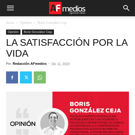
Inicio
Opinión
Boris González Ceja
Opinión
Boris González Ceja
LA SATISFACCIÓN POR LA
VIDA
Por
Redacción AFmedios
-
Dic 11, 2023