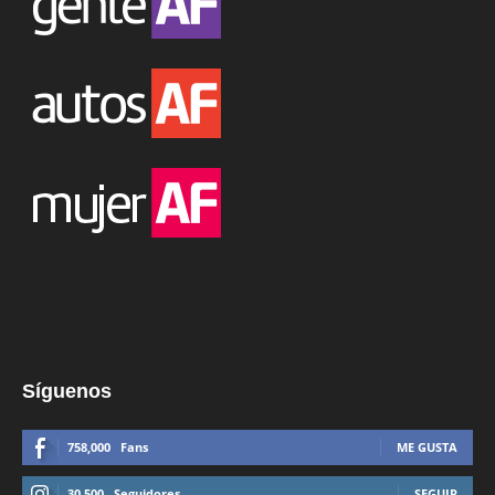
Síguenos
758,000
Fans
ME GUSTA
30,500
Seguidores
SEGUIR