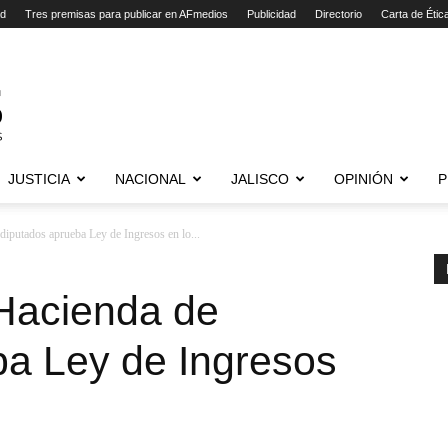
ad
Tres premisas para publicar en AFmedios
Publicidad
Directorio
Carta de Étic
JUSTICIA
NACIONAL
JALISCO
OPINIÓN
P
iputados aprueba Ley de Ingresos en lo...
Hacienda de
ba Ley de Ingresos