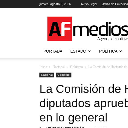
jueves, agosto 6, 2026
Aviso Legal
Aviso de Privacid
AFmedios
.-
Agencia
de
Noticias
PORTADA
ESTADO
POLÍTICA
Inicio
Nacional
Gobierno
La Comisión de Hacienda de d
Nacional
Gobierno
La Comisión de 
diputados aprue
en lo general