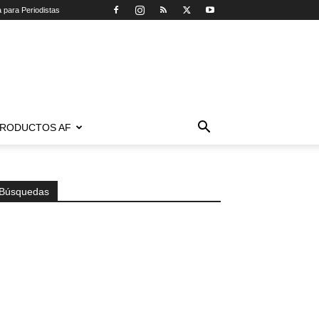
a para Periodistas
RODUCTOS AF
Búsquedas