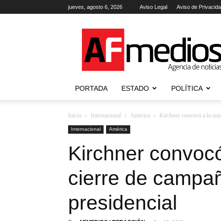
jueves, agosto 6, 2026
Aviso Legal
Aviso de Privacid
AFmedios
.-
Agencia
de
Noticias
PORTADA
ESTADO
POLÍTICA
Inicio
Internacional
América
Kirchner convocó a la uni
Internacional
América
Kirchner convocó
cierre de campa
presidencial