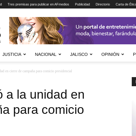
ad
Tres premisas para publicar en AFmedios
Publicidad
Directorio
Carta de Étic
JUSTICIA
NACIONAL
JALISCO
OPINIÓN
P
dad en cierre de campaña para comicio presidencial
 a la unidad en
ña para comicio