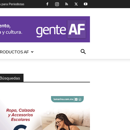
a para Periodistas
RODUCTOS AF
Búsquedas