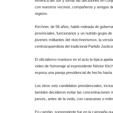
América del Sur y tomar las decisiones en conj
con nuestros vecinos, compañeros y amigos de
región».
Kirchner, de 58 años, habló rodeada de gobern
provinciales, funcionarios y un nutrido grupo de
jóvenes militantes del «kirchnerismo», la versió
centroizquierdista del tradicional Partido Justicia
El oficialismo mantuvo en el acto la típica apel
video de homenaje al expresidente Néstor Kirc
esposa una pareja presidencial de hecho hasta
Los otros seis candidatos presidenciales, inclu
también decidieron evitar las concentraciones m
jueves, antes de la veda, con caravanas o miti
En cambio, sorprendente fue en la campaña que 