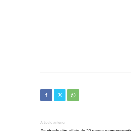
Artículo anterior
En circulación billete de 20 pesos conmemorati