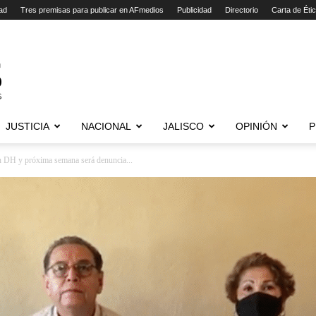
ad
Tres premisas para publicar en AFmedios
Publicidad
Directorio
Carta de Éti
JUSTICIA
NACIONAL
JALISCO
OPINIÓN
P
n DH y próxima semana será denuncia...