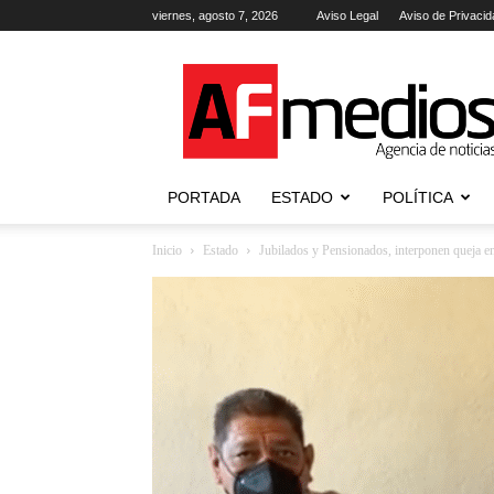
viernes, agosto 7, 2026
Aviso Legal
Aviso de Privacid
AFmedios
.-
Agencia
de
Noticias
PORTADA
ESTADO
POLÍTICA
Inicio
Estado
Jubilados y Pensionados, interponen queja e