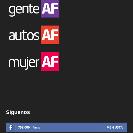
Síguenos
758,000
Fans
ME GUSTA