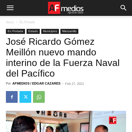
Inicio
En Portada
En Portada
Estado
Municipios
Manzanillo
José Ricardo Gómez
Meillón nuevo mando
interino de la Fuerza Naval
del Pacífico
Por
AFMEDIOS / EDGAR CAZARES
-
Feb 27, 2021