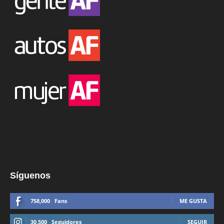
Síguenos
758,000
Fans
ME GUSTA
30,500
Seguidores
SEGUIR