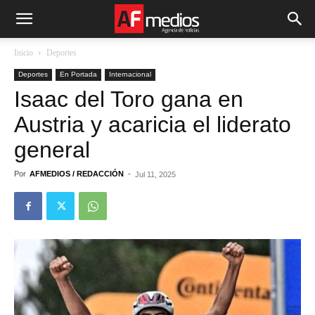
Inicio
Deportes
Deportes
En Portada
Internacional
Isaac del Toro gana en
Austria y acaricia el liderato
general
Por
AFMEDIOS / REDACCIÓN
-
Jul 11, 2025