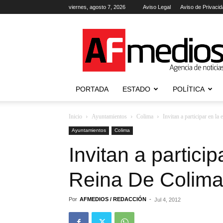
viernes, agosto 7, 2026
Aviso Legal
Aviso de Privacid
AFmedios
.-
Agencia
de
Noticias
PORTADA
ESTADO
POLÍTICA
Inicio
Ayuntamientos
Colima
Invitan a participar en l
Ayuntamientos
Colima
Invitan a partici
Reina De Colim
Por
AFMEDIOS / REDACCIÓN
-
Jul 4, 2012