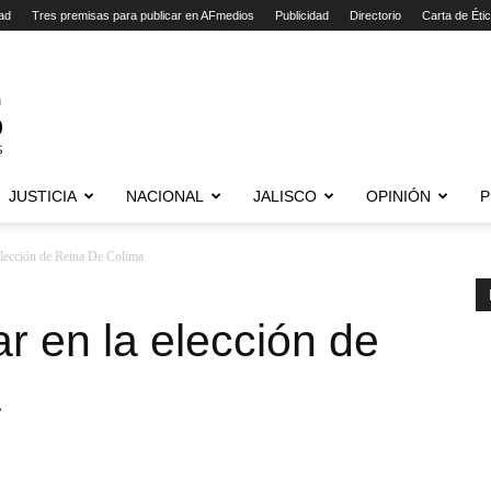
ad
Tres premisas para publicar en AFmedios
Publicidad
Directorio
Carta de Éti
JUSTICIA
NACIONAL
JALISCO
OPINIÓN
P
a elección de Reina De Colima
par en la elección de
a