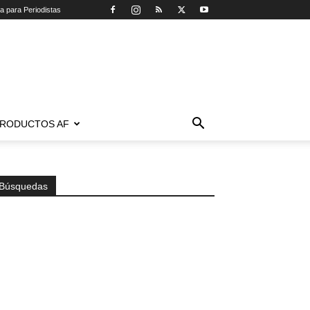
ca para Periodistas
RODUCTOS AF
Búsquedas