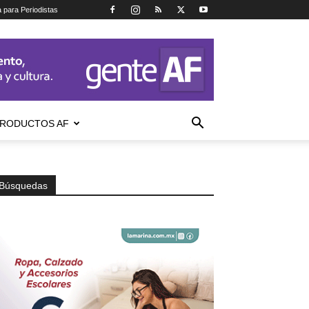
a para Periodistas
RODUCTOS AF
Búsquedas