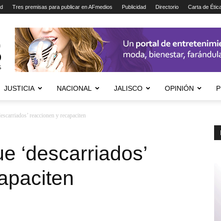
ad
Tres premisas para publicar en AFmedios
Publicidad
Directorio
Carta de Étic
JUSTICIA
NACIONAL
JALISCO
OPINIÓN
P
descarriados’ reaccionen y recapaciten
que ‘descarriados’
apaciten