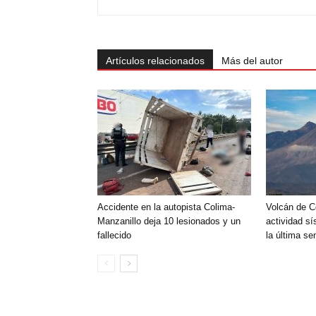
Artículos relacionados
Más del autor
Accidente en la autopista Colima-
Volcán de C
Manzanillo deja 10 lesionados y un
actividad sí
fallecido
la última s