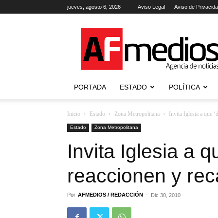
jueves, agosto 6, 2026
Aviso Legal
Aviso de Privacid
AFmedios
.-
Agencia
de
Noticias
PORTADA
ESTADO
POLÍTICA
Inicio
Estado
Zona Metropolitana
Invita Iglesia a que ‘
Estado
Zona Metropolitana
Invita Iglesia a 
reaccionen y rec
Por
AFMEDIOS / REDACCIÓN
-
Dic 30, 2010