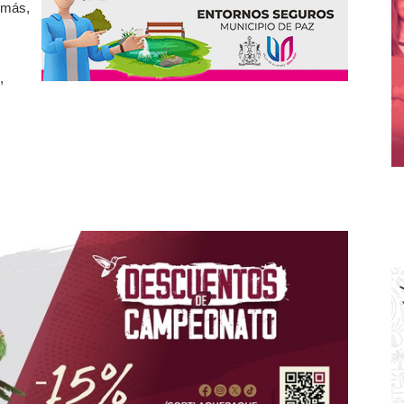
demás,
,