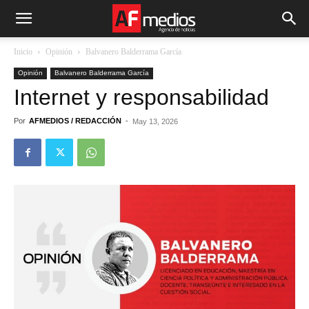
Inicio
Opinión
Balvanero Balderrama García
Opinión
Balvanero Balderrama García
Internet y responsabilidad
Por
AFMEDIOS / REDACCIÓN
-
May 13, 2026