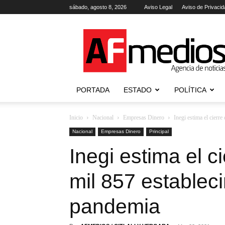
sábado, agosto 8, 2026
Aviso Legal
Aviso de Privacid
AFmedios
.-
Agencia
de
Noticias
PORTADA
ESTADO
POLÍTICA
Inicio
Nacional
Empresas Dinero
Inegi estima el cierre
Nacional
Empresas Dinero
Principal
Inegi estima el c
mil 857 establec
pandemia