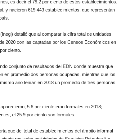
es, es decir el 79.2 por ciento de estos establecimientos,
l, y nacieron 619 443 establecimientos, que representan
país.
(Inegi) detalló que al comparar la cifra total de unidades
de 2020 con las captadas por los Censos Económicos en
por ciento.
egundo conjunto de resultados del EDN donde muestra que
nen en promedio dos personas ocupadas, mientras que los
 mismo año tenían en 2018 un promedio de tres personas
aparecieron, 5.6 por ciento eran formales en 2018;
ntes, el 25.9 por ciento son formales.
ta que del total de establecimientos del ámbito informal
 ciento realizaba actividades de Servicios Privados No