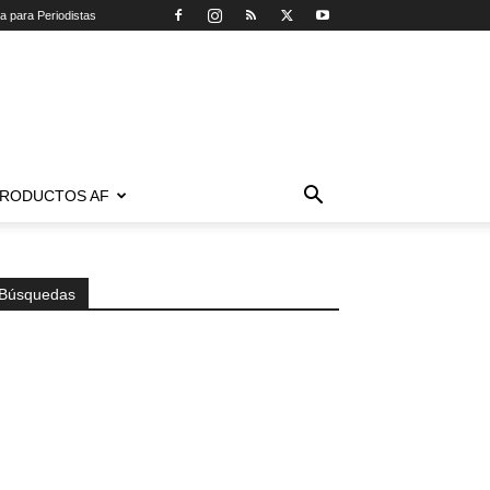
ca para Periodistas
RODUCTOS AF
Búsquedas