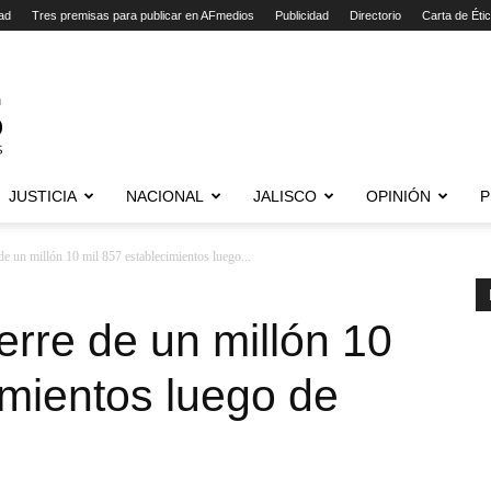
ad
Tres premisas para publicar en AFmedios
Publicidad
Directorio
Carta de Éti
JUSTICIA
NACIONAL
JALISCO
OPINIÓN
P
 de un millón 10 mil 857 establecimientos luego...
ierre de un millón 10
imientos luego de