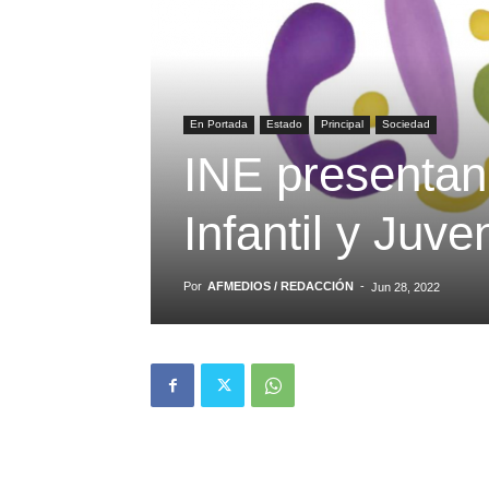
En Portada
Estado
Principal
Sociedad
INE presentan
Infantil y Juv
Por
AFMEDIOS / REDACCIÓN
-
Jun 28, 2022