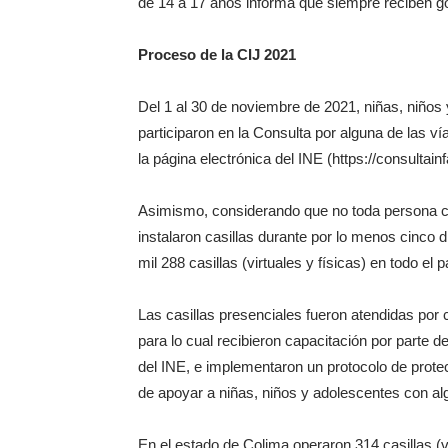
de 14 a 17 años informa que siempre reciben go
Proceso de la CIJ 2021
Del 1 al 30 de noviembre de 2021, niñas, niños
participaron en la Consulta por alguna de las ví
la página electrónica del INE (https://consultainf
Asimismo, considerando que no toda persona cue
instalaron casillas durante por lo menos cinco dí
mil 288 casillas (virtuales y físicas) en todo el p
Las casillas presenciales fueron atendidas po
para lo cual recibieron capacitación por parte 
del INE, e implementaron un protocolo de protec
de apoyar a niñas, niños y adolescentes con al
En el estado de Colima operaron 314 casillas (v