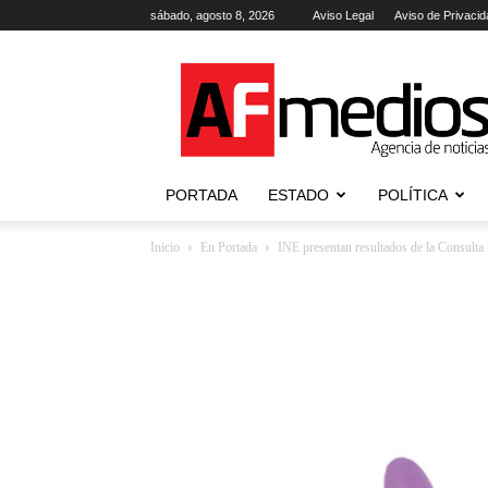
sábado, agosto 8, 2026
Aviso Legal
Aviso de Privacid
AFmedios
.-
Agencia
de
Noticias
PORTADA
ESTADO
POLÍTICA
Inicio
En Portada
INE presentan resultados de la Consulta 