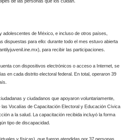
lpes de las personas que los cuidan.
 y adolescentes de México, e incluso de otros países,
as dispuestas para ello: durante todo el mes estuvo abierta
antilyjuvenil.ine.mx), para recibir las participaciones.
nta con dispositivos electrónicos o acceso a Internet, se
as en cada distrito electoral federal. En total, operaron 39
aís.
r ciudadanas y ciudadanos que apoyaron voluntariamente,
de las Vocalías de Capacitación Electoral y Educación Cívica
ción a la salud. La capacitación recibida incluyó la forma
gún tipo de discapacidad.
irtuales y físicas), que fueron atendidas por 37 personas