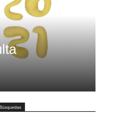
lta
Búsquedas