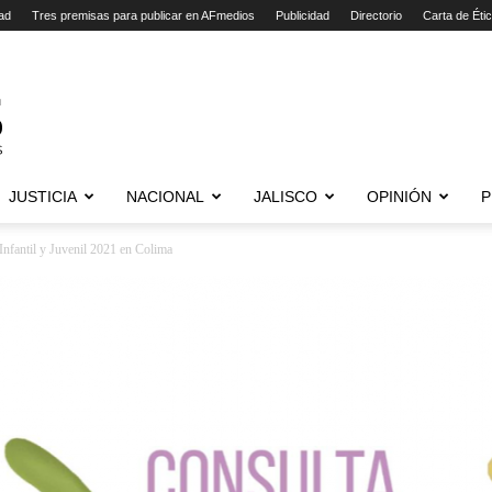
ad
Tres premisas para publicar en AFmedios
Publicidad
Directorio
Carta de Éti
JUSTICIA
NACIONAL
JALISCO
OPINIÓN
P
Infantil y Juvenil 2021 en Colima