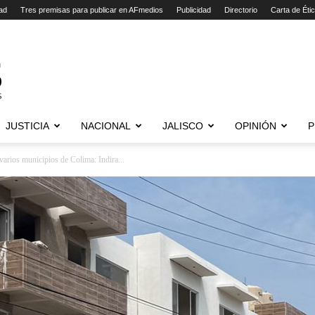
ad
Tres premisas para publicar en AFmedios
Publicidad
Directorio
Carta de Éti
JUSTICIA
NACIONAL
JALISCO
OPINIÓN
P
arios municipios de Colima: Indira...