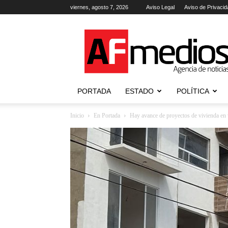
viernes, agosto 7, 2026
Aviso Legal
Aviso de Privacid
AFmedios
.-
Agencia
de
Noticias
PORTADA
ESTADO
POLÍTICA
Inicio
En Portada
Hay avance de proyectos de vivienda en v