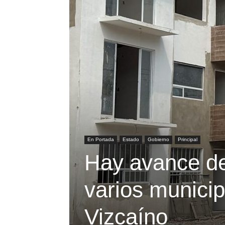
En Portada
Estado
Gobierno
Principal
Hay avance de
varios municip
Vizcaíno