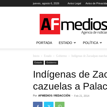
jueves, agosto 6, 2026
Aviso Legal
Aviso de Privacid
AFmedios
.-
Agencia
de
Noticias
PORTADA
ESTADO
POLÍTICA
Inicio
Estado
Gobierno
Indígenas de Zacualpan marcha
Estado
Gobierno
Indígenas de Za
cazuelas a Pala
Por
AFMEDIOS / REDACCIÓN
-
Feb 21, 2014