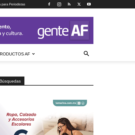
a para Periodistas
RODUCTOS AF
Búsquedas