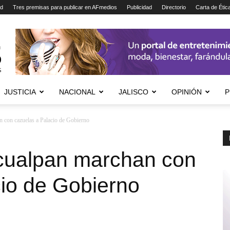
ad
Tres premisas para publicar en AFmedios
Publicidad
Directorio
Carta de Étic
JUSTICIA
NACIONAL
JALISCO
OPINIÓN
P
n con cazuelas a Palacio de Gobierno
cualpan marchan con
cio de Gobierno