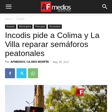
Inicio
Estado
Estado
Municipios
Principal
Sociedad
Incodis pide a Colima y La
Villa reparar semáforos
peatonales
Por
AFMEDIOS / ULISES MORFÍN
-
May 29, 2017