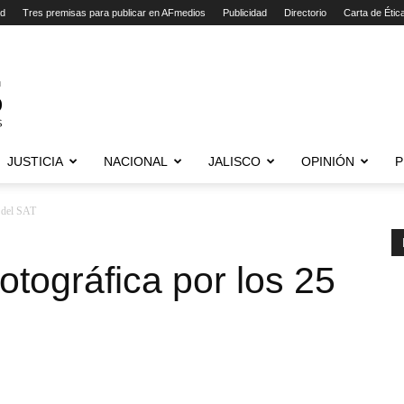
ad
Tres premisas para publicar en AFmedios
Publicidad
Directorio
Carta de Étic
JUSTICIA
NACIONAL
JALISCO
OPINIÓN
P
s del SAT
otográfica por los 25