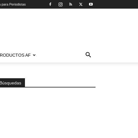
a para Periodistas
RODUCTOS AF
Búsquedas