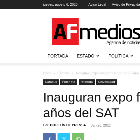
jueves, agosto 6, 2026
Aviso Legal
Aviso de Privacid
AFmedios
.-
Agencia
de
Noticias
PORTADA
ESTADO
POLÍTICA
Inicio
Campus
Inauguran expo fotográfica por los 25 año
Campus
Fotonota
fotonota
Universidad
Inauguran expo f
años del SAT
Por
BOLETÍN DE PRENSA
-
Jun 26, 2022