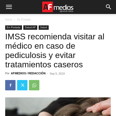
Inicio
En Portada
En Portada
Salud AF
Salud
IMSS recomienda visitar al
médico en caso de
pediculosis y evitar
tratamientos caseros
Por
AFMEDIOS / REDACCIÓN
-
Sep 5, 2019