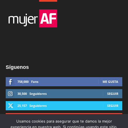
Síguenos
758,000
Fans
ME GUSTA
30,500
Seguidores
SEGUIR
25,157
Seguidores
SEGUIR
44,600
Suscriptores
SUSCRIBIRTE
Usamos cookies para asegurar que te damos la mejor
experiencia en nuestra web. Si continúas usando este sitio,