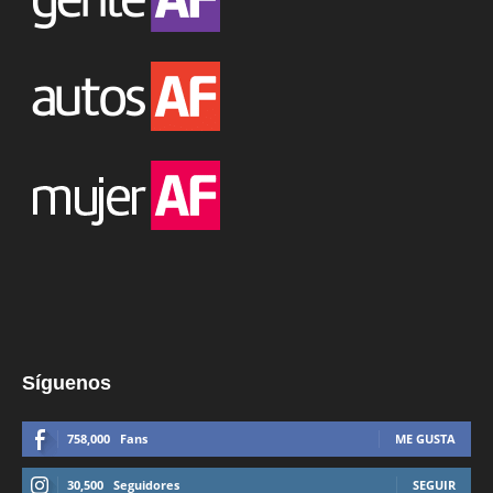
Síguenos
758,000
Fans
ME GUSTA
30,500
Seguidores
SEGUIR