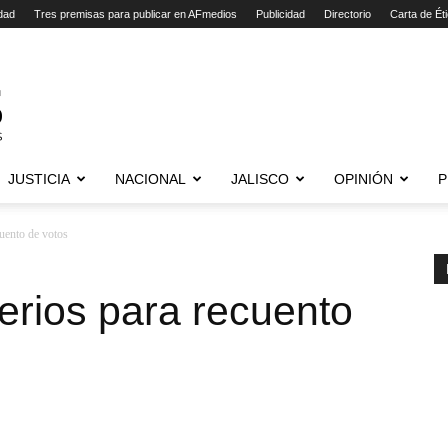
dad
Tres premisas para publicar en AFmedios
Publicidad
Directorio
Carta de Ét
JUSTICIA
NACIONAL
JALISCO
OPINIÓN
P
ecuento de votos
iterios para recuento