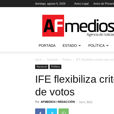
domingo, agosto 9, 2026
Aviso Legal
Aviso de Privaci
AFmedios
.-
Agencia
de
Noticias
PORTADA
ESTADO
POLÍTICA
Inicio
Nacional
Política
IFE flexibiliza criterios para r
Nacional
Política
IFE flexibiliza cr
de votos
Por
AFMEDIOS / REDACCIÓN
-
Jul 4, 2012