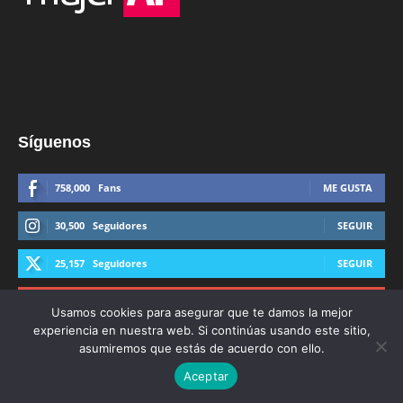
Síguenos
758,000
Fans
ME GUSTA
30,500
Seguidores
SEGUIR
25,157
Seguidores
SEGUIR
44,600
Suscriptores
SUSCRIBIRTE
Usamos cookies para asegurar que te damos la mejor
experiencia en nuestra web. Si continúas usando este sitio,
asumiremos que estás de acuerdo con ello.
Aceptar
© Derechos Reservados AFmedios 2021