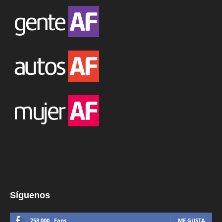
Síguenos
758,000
Fans
ME GUSTA