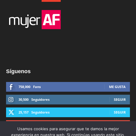
Síguenos
758,000
Fans
ME GUSTA
30,500
Seguidores
SEGUIR
25,157
Seguidores
SEGUIR
44,600
Suscriptores
SUSCRIBIRTE
Usamos cookies para asegurar que te damos la mejor
experiencia en nuestra web. Si continúas usando este sitio,