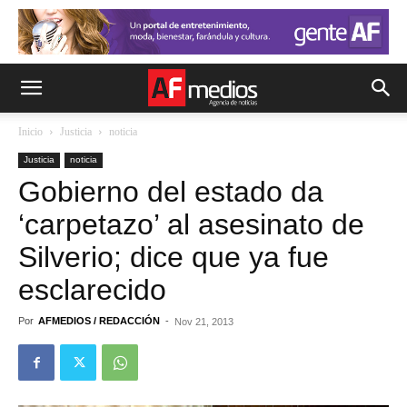
Inicio
Justicia
noticia
Justicia
noticia
Gobierno del estado da
‘carpetazo’ al asesinato de
Silverio; dice que ya fue
esclarecido
Por
AFMEDIOS / REDACCIÓN
-
Nov 21, 2013