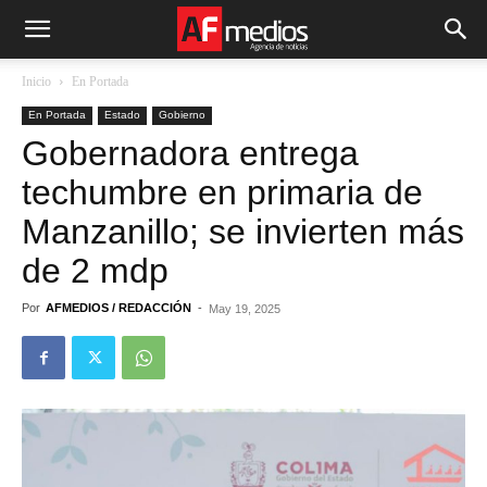
Inicio
En Portada
En Portada
Estado
Gobierno
Gobernadora entrega
techumbre en primaria de
Manzanillo; se invierten más
de 2 mdp
Por
AFMEDIOS / REDACCIÓN
-
May 19, 2025