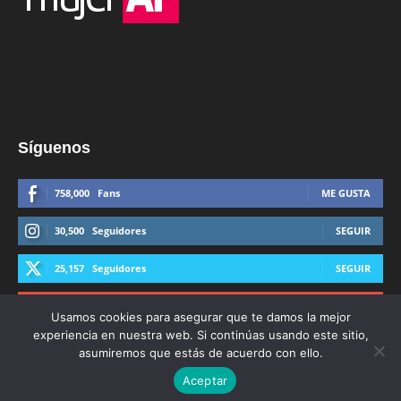
Síguenos
758,000
Fans
ME GUSTA
30,500
Seguidores
SEGUIR
25,157
Seguidores
SEGUIR
44,600
Suscriptores
SUSCRIBIRTE
Usamos cookies para asegurar que te damos la mejor
experiencia en nuestra web. Si continúas usando este sitio,
asumiremos que estás de acuerdo con ello.
Aceptar
© Derechos Reservados AFmedios 2021