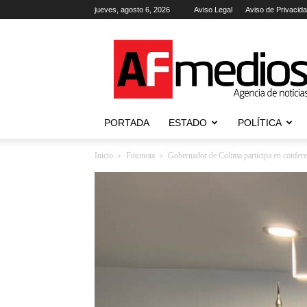
jueves, agosto 6, 2026
Aviso Legal
Aviso de Privacid
AFmedios
.-
Agencia
de
Noticias
PORTADA
ESTADO
POLÍTICA
Inicio
Fotonota
Gobernador de Colima participa en conferen