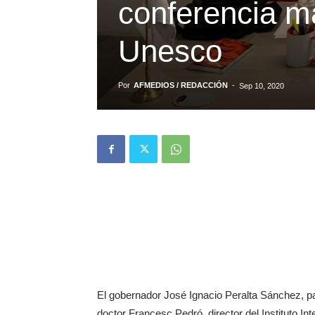
conferencia mag
Unesco
Por
AFMEDIOS / REDACCIÓN
-
Sep 10, 2020
El gobernador José Ignacio Peralta Sánchez, part
doctor Francesc Pedró, director del Instituto I