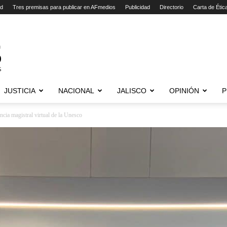
ad
Tres premisas para publicar en AFmedios
Publicidad
Directorio
Carta de Étic
JUSTICIA
NACIONAL
JALISCO
OPINIÓN
P
cia magistral virtual de la Unesco