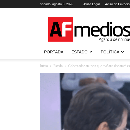
sábado, agosto 8, 2026
Aviso Legal
Aviso de Privacid
AFmedios
.-
Agencia
de
Noticias
PORTADA
ESTADO
POLÍTICA
Inicio
Estado
Gobernador anuncia que mañana declarará est