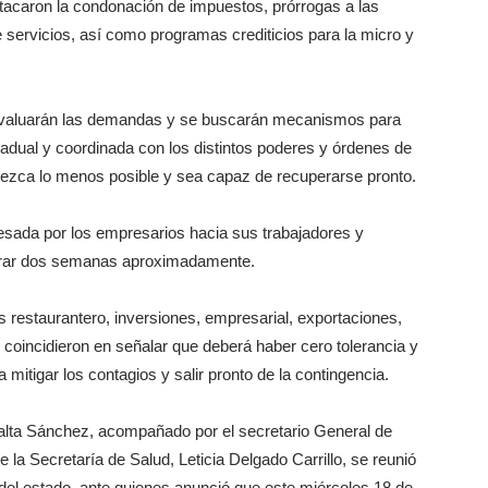
stacaron la condonación de impuestos, prórrogas a las
e servicios, así como programas crediticios para la micro y
eevaluarán las demandas y se buscarán mecanismos para
adual y coordinada con los distintos poderes y órdenes de
dezca lo menos posible y sea capaz de recuperarse pronto.
resada por los empresarios hacia sus trabajadores y
durar dos semanas aproximadamente.
s restaurantero, inversiones, empresarial, exportaciones,
, coincidieron en señalar que deberá haber cero tolerancia y
mitigar los contagios y salir pronto de la contingencia.
alta Sánchez, acompañado por el secretario General de
 la Secretaría de Salud, Leticia Delgado Carrillo, se reunió
del estado, ante quienes anunció que este miércoles 18 de