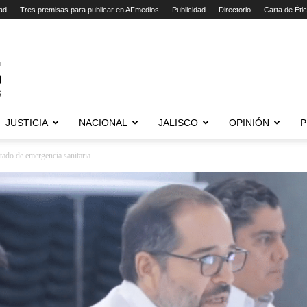
ad
Tres premisas para publicar en AFmedios
Publicidad
Directorio
Carta de Éti
JUSTICIA
NACIONAL
JALISCO
OPINIÓN
P
ado de emergencia sanitaria