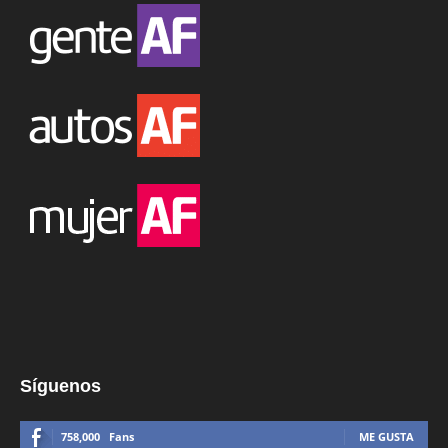
Síguenos
758,000
Fans
ME GUSTA