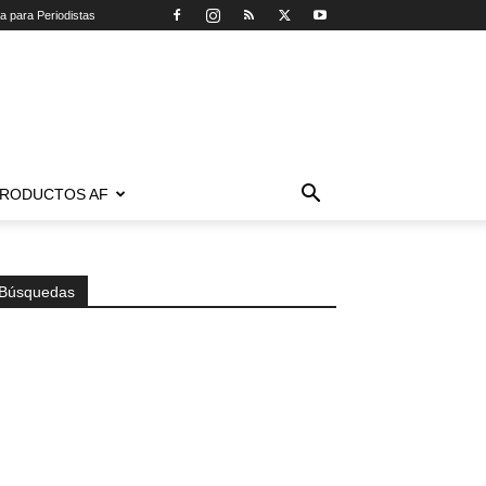
ca para Periodistas
RODUCTOS AF
Búsquedas