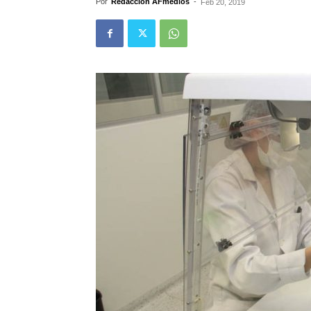
Por
Redacción AFmedios
-
Feb 20, 2019