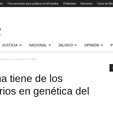
ad
Tres premisas para publicar en AFmedios
Publicidad
Directorio
Carta de Éti
JUSTICIA
NACIONAL
JALISCO
OPINIÓN
P
aboratorios en genética del país
a tiene de los
rios en genética del