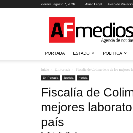
viernes, agosto 7, 2026
Aviso Legal
Aviso de Privacid
AFmedios
.-
Agencia
de
Noticias
PORTADA
ESTADO
POLÍTICA
Inicio
En Portada
Fiscalía de Colima tiene de los mejores l
En Portada
Justicia
noticia
Fiscalía de Colim
mejores laborato
país