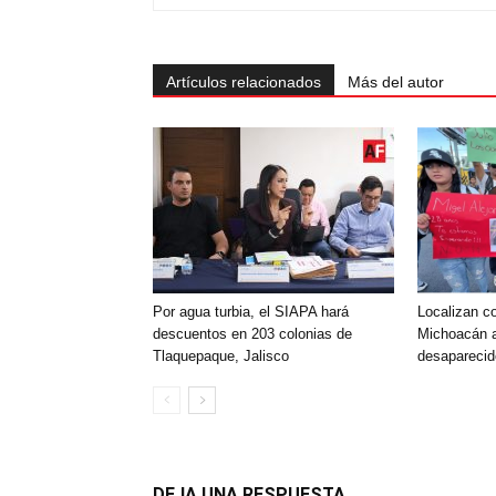
Artículos relacionados
Más del autor
Por agua turbia, el SIAPA hará
Localizan c
descuentos en 203 colonias de
Michoacán 
Tlaquepaque, Jalisco
desapareci
DEJA UNA RESPUESTA