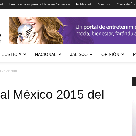
ad
Tres premisas para publicar en AFmedios
Publicidad
Directorio
Carta de Éti
JUSTICIA
NACIONAL
JALISCO
OPINIÓN
P
 25 de abril
al México 2015 del