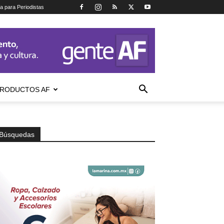
ca para Periodistas
RODUCTOS AF
Búsquedas