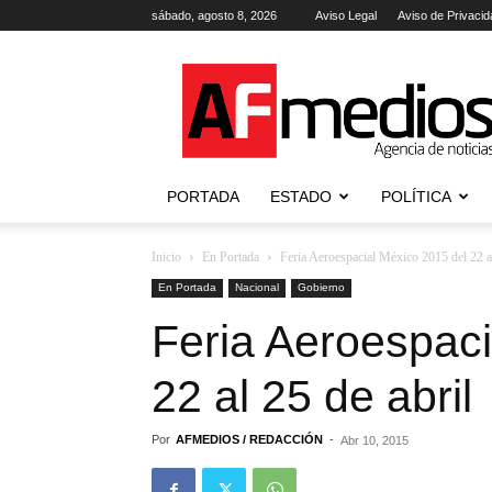
sábado, agosto 8, 2026
Aviso Legal
Aviso de Privacid
AFmedios
.-
Agencia
de
Noticias
PORTADA
ESTADO
POLÍTICA
Inicio
En Portada
Feria Aeroespacial México 2015 del 22 al
En Portada
Nacional
Gobierno
Feria Aeroespaci
22 al 25 de abril
Por
AFMEDIOS / REDACCIÓN
-
Abr 10, 2015