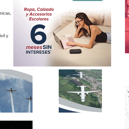
micas,
vil y