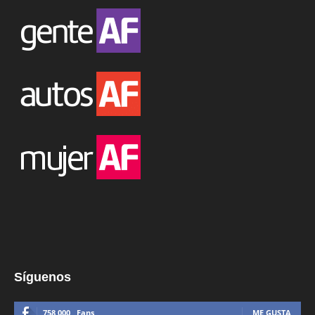
Síguenos
758,000
Fans
ME GUSTA