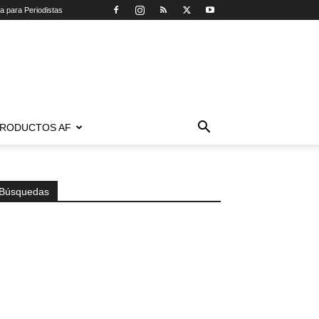
ca para Periodistas
RODUCTOS AF
Búsquedas