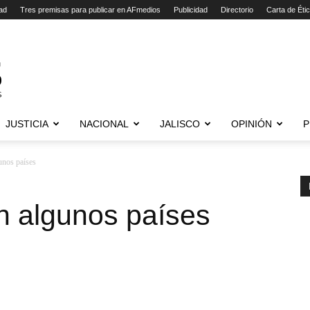
ad
Tres premisas para publicar en AFmedios
Publicidad
Directorio
Carta de Éti
JUSTICIA
NACIONAL
JALISCO
OPINIÓN
P
unos países
n algunos países