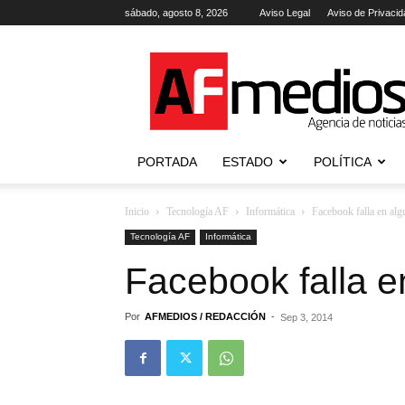
sábado, agosto 8, 2026
Aviso Legal
Aviso de Privacid
AFmedios
.-
Agencia
de
Noticias
PORTADA
ESTADO
POLÍTICA
Inicio
Tecnología AF
Informática
Facebook falla en alg
Tecnología AF
Informática
Facebook falla e
Por
AFMEDIOS / REDACCIÓN
-
Sep 3, 2014