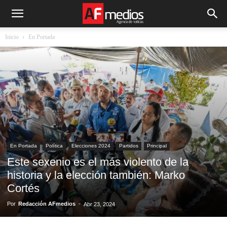
Inicio
En Portada
En Portada
Política
Elecciones 2024
Partidos
Principal
Este sexenio es el más violento de la
historia y la elección también: Marko
Cortés
Por
Redacción AFmedios
-
Abr 23, 2024