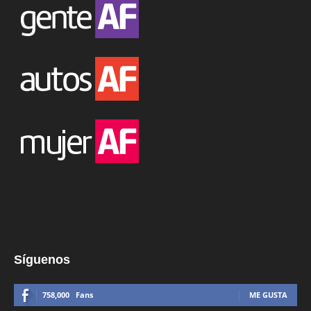
Síguenos
758,000
Fans
ME GUSTA