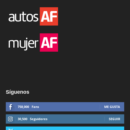
Síguenos
758,000
Fans
ME GUSTA
30,500
Seguidores
SEGUIR