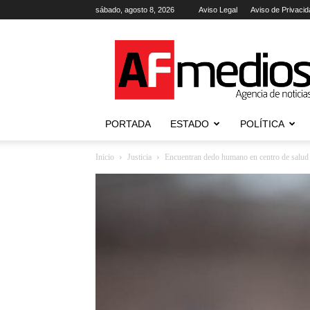
sábado, agosto 8, 2026
Aviso Legal
Aviso de Privacid
AFmedios
.-
Agencia
de
Noticias
PORTADA
ESTADO
POLÍTICA
Inicio
Justicia
Encuentran dedo humano en centro de salud d