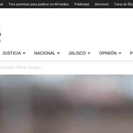
ad
Tres premisas para publicar en AFmedios
Publicidad
Directorio
Carta de Éti
JUSTICIA
NACIONAL
JALISCO
OPINIÓN
P
e Pancho Villa de Santiago,...