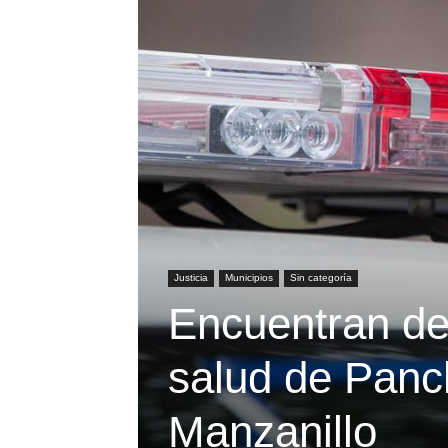
Justicia
Municipios
Sin categoría
Encuentran de
salud de Panch
Manzanillo