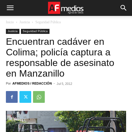
Inicio
Justicia
Seguridad Pública
Justicia
Seguridad Pública
Encuentran cadáver en
Colima; policía captura a
responsable de asesinato
en Manzanillo
Por
AFMEDIOS / REDACCIÓN
-
Jul 5, 2012