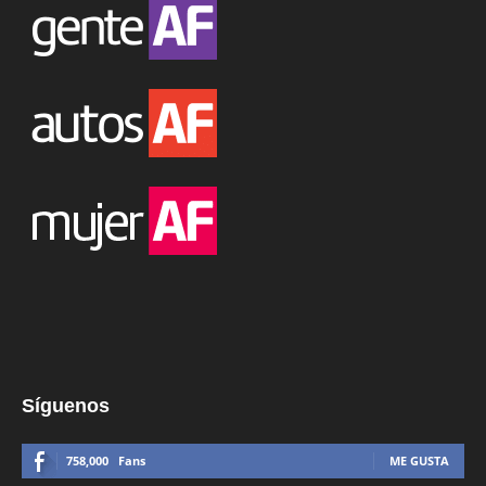
Síguenos
758,000
Fans
ME GUSTA