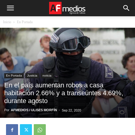
Inicio
En Portada
En Portada
Justicia
noticia
En el país aumentan robos a casa
habitación 2.66% y a transeúntes 4.69%,
durante agosto
Por
AFMEDIOS / ULISES MORFÍN
-
Sep 22, 2020