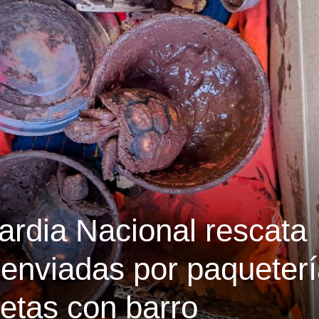
rdia Nacional rescata
 enviadas por paqueter
etas con barro