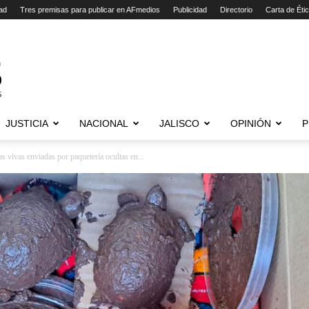
ad
Tres premisas para publicar en AFmedios
Publicidad
Directorio
Carta de Éti
JUSTICIA
NACIONAL
JALISCO
OPINIÓN
P
vivas enviadas por paquetería ocultas en...