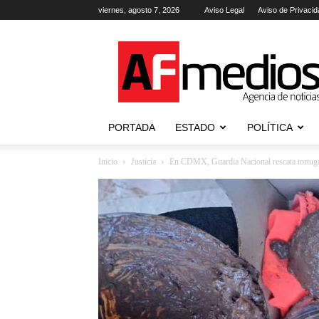
viernes, agosto 7, 2026
Aviso Legal
Aviso de Privacid
AFmedios
.-
Agencia
de
Noticias
PORTADA
ESTADO
POLÍTICA
Inicio
Justicia
En CDMX, Guardia Nacional rescata tortugas 