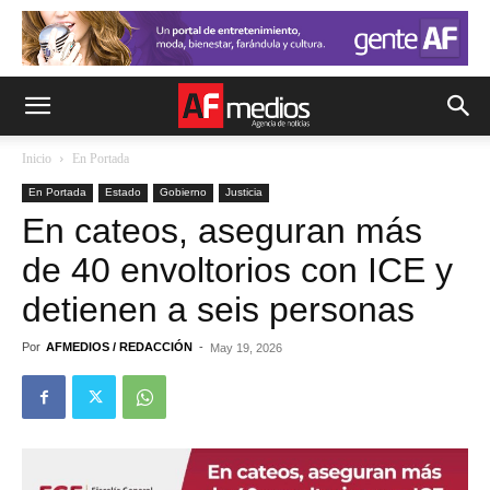
Inicio
En Portada
En Portada
Estado
Gobierno
Justicia
En cateos, aseguran más
de 40 envoltorios con ICE y
detienen a seis personas
Por
AFMEDIOS / REDACCIÓN
-
May 19, 2026