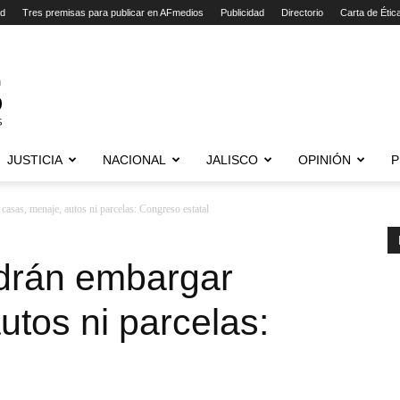
ad
Tres premisas para publicar en AFmedios
Publicidad
Directorio
Carta de Étic
JUSTICIA
NACIONAL
JALISCO
OPINIÓN
P
asas, menaje, autos ni parcelas: Congreso estatal
drán embargar
utos ni parcelas:
l