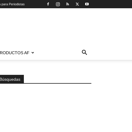
a para Periodistas
RODUCTOS AF
Búsquedas