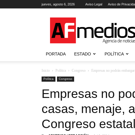
jueves, agosto 6, 2026
Aviso Legal
Aviso de Privacid
AFmedios
.-
Agencia
de
Noticias
PORTADA
ESTADO
POLÍTICA
Inicio
Política
Congreso
Empresas no podrán embargar c
Política
Congreso
Empresas no po
casas, menaje, a
Congreso estata