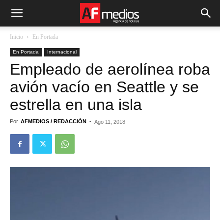
Inicio
En Portada
En Portada
Internacional
Empleado de aerolínea roba
avión vacío en Seattle y se
estrella en una isla
Por
AFMEDIOS / REDACCIÓN
-
Ago 11, 2018