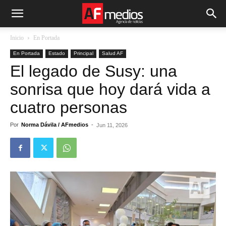
Inicio
En Portada
En Portada
Estado
Principal
Salud AF
El legado de Susy: una
sonrisa que hoy dará vida a
cuatro personas
Por
Norma Dávila / AFmedios
-
Jun 11, 2026