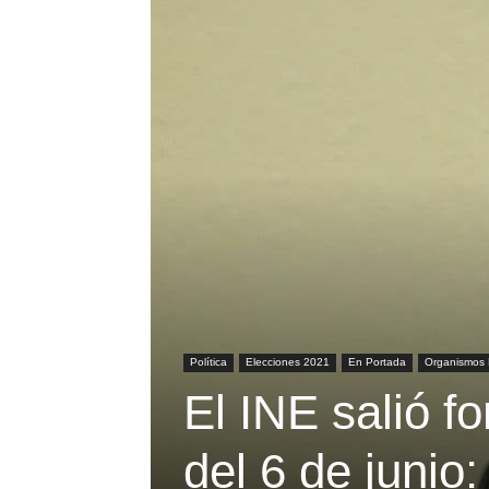
Política
Elecciones 2021
En Portada
Organismos 
El INE salió f
del 6 de junio