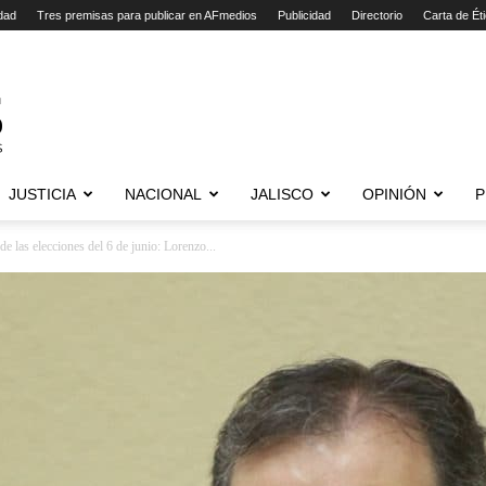
dad
Tres premisas para publicar en AFmedios
Publicidad
Directorio
Carta de Ét
JUSTICIA
NACIONAL
JALISCO
OPINIÓN
P
de las elecciones del 6 de junio: Lorenzo...