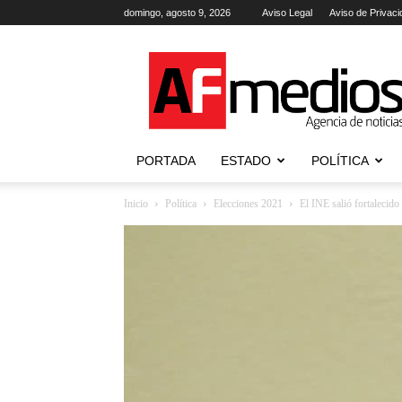
domingo, agosto 9, 2026
Aviso Legal
Aviso de Privaci
AFmedios
.-
Agencia
de
Noticias
PORTADA
ESTADO
POLÍTICA
Inicio
Política
Elecciones 2021
El INE salió fortalecido 