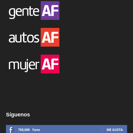
Síguenos
758,000
Fans
ME GUSTA