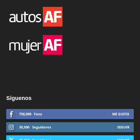
Síguenos
758,000
Fans
ME GUSTA
30,500
Seguidores
SEGUIR