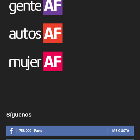
Síguenos
758,000
Fans
ME GUSTA