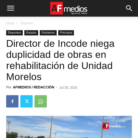
Inicio
Deportes
Deportes
Estado
Gobierno
Principal
Director de Incode niega
duplicidad de obras en
rehabilitación de Unidad
Morelos
Por
AFMEDIOS / REDACCIÓN
-
Jul 26, 2016