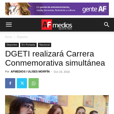
Inicio
Deportes
Deportes
En Portada
Nacional
DGETI realizará Carrera
Conmemorativa simultánea
Por
AFMEDIOS / ULISES MORFÍN
-
Oct 19, 2016